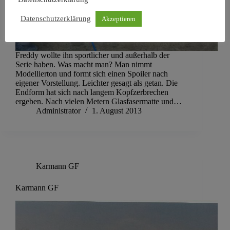
Datenschutzerklärung
Akzeptieren
Freddy wollte ihn sportlicher und außerhalb der
Serie haben. Was macht man? Man nimmt
Modellierton und formt sich einen Spoiler nach
eigener Vorstellung. Leichter gesagt als getan. Die
Endform hat sich nach langem Kopfzerbrechen
ergeben. Nach vielen Metern Glasfasermatte und…
Administrator
1. August 2013
Karmann GF
Karmann GF