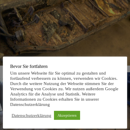
Bevor Sie fortfahren
Als Badewanne ungeeignet.
Um unsere Webseite für Sie optimal zu gestalten und
fortlaufend verbessern zu können, verwenden wir Cookies.
Durch die weitere Nutzung der Webseite stimmen Sie der
Verwendung von Cookies zu. Wir nutzen außerdem Google
Analytics für die Analyse und Statistik. Weitere
Informationen zu Cookies erhalten Sie in unserer
Datenschutzerklärung
Datenschutzerklärung
Akzeptieren