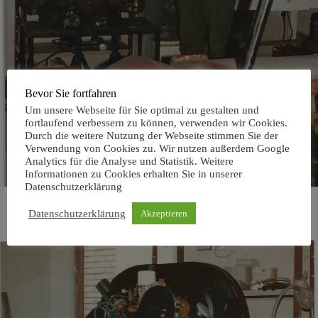
Bevor Sie fortfahren
Um unsere Webseite für Sie optimal zu gestalten und
fortlaufend verbessern zu können, verwenden wir Cookies.
Durch die weitere Nutzung der Webseite stimmen Sie der
Verwendung von Cookies zu. Wir nutzen außerdem Google
Analytics für die Analyse und Statistik. Weitere
Informationen zu Cookies erhalten Sie in unserer
Datenschutzerklärung
Söhnchen voller Erwartungen 😀 Erwarten wir
Datenschutzerklärung
Akzeptieren
das Endergebnis 😉