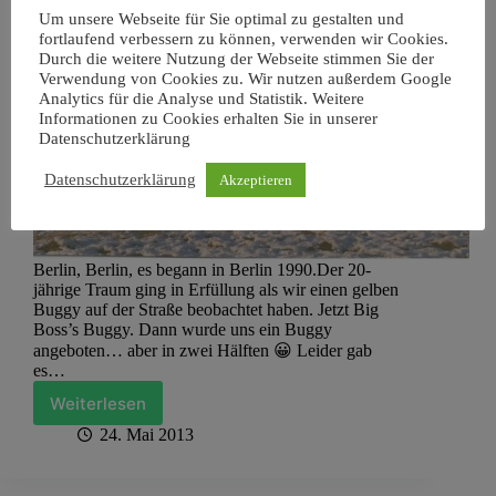
Um unsere Webseite für Sie optimal zu gestalten und
fortlaufend verbessern zu können, verwenden wir Cookies.
Durch die weitere Nutzung der Webseite stimmen Sie der
Verwendung von Cookies zu. Wir nutzen außerdem Google
Analytics für die Analyse und Statistik. Weitere
Informationen zu Cookies erhalten Sie in unserer
Datenschutzerklärung
Datenschutzerklärung
Akzeptieren
Berlin, Berlin, es begann in Berlin 1990.Der 20-
jährige Traum ging in Erfüllung als wir einen gelben
Buggy auf der Straße beobachtet haben. Jetzt Big
Boss’s Buggy. Dann wurde uns ein Buggy
angeboten… aber in zwei Hälften 😀 Leider gab
es…
Weiterlesen
Karmann
GF
24. Mai 2013