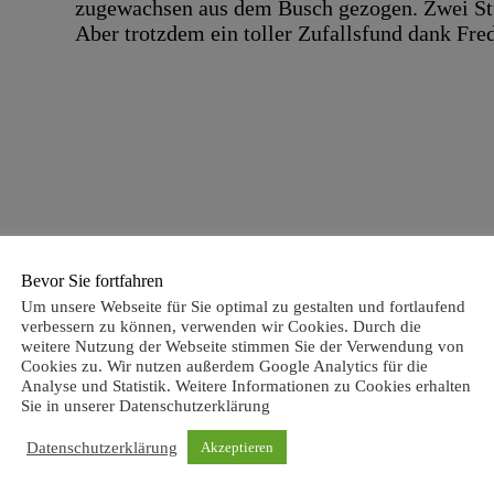
zugewachsen aus dem Busch gezogen. Zwei Stu
Aber trotzdem ein toller Zufallsfund dank Fre
Bevor Sie fortfahren
Um unsere Webseite für Sie optimal zu gestalten und fortlaufend
Nach ca. 6 Jahren Standzeit im Freien, nicht 
verbessern zu können, verwenden wir Cookies. Durch die
weitere Nutzung der Webseite stimmen Sie der Verwendung von
zuhause angekommen wurde das ganze Teil ers
Cookies zu. Wir nutzen außerdem Google Analytics für die
Analyse und Statistik. Weitere Informationen zu Cookies erhalten
Sie in unserer Datenschutzerklärung
Datenschutzerklärung
Akzeptieren