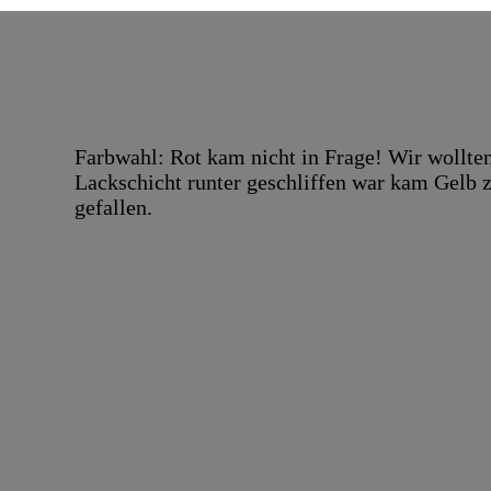
Farbwahl: Rot kam nicht in Frage! Wir wollten
Lackschicht runter geschliffen war kam Gelb 
gefallen.